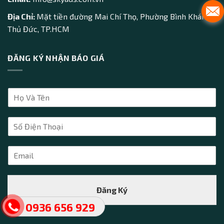
Địa Chỉ:
Mặt tiền đường Mai Chí Thọ, Phường Bình Khánh,
Thủ Đức, TP.HCM
ĐĂNG KÝ NHẬN BÁO GIÁ
H
ọ
V
S
à
ố
T
Đ
ê
E
i
n
m
ệ
*
a
n
i
T
Đăng Ký
l
h
*
o
0936 656 929
ạ
i