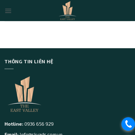
Skip
to
content
THÔNG TIN LIÊN HỆ
Hotline:
0936 656 929
Email:
Info@skyads.com.vn